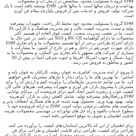
EHM گروه با مسئولیت محدود، متخصص در درمان آب و محصولات
بهداشت و درمان سالها است.
با سالها تلاش،
EHM
توسعه یافته است تا یک
شرکت تولید، فروش و خدمات پس از فروش یکپارچه سلام فن آوری
است.
EHM گروه با مسئولیت محدود خود محیط کار راحت، تجهیزات پیشرفته
تولید و تست، مدیریت کیفیت عالی و تیم مدیریت هماهنگ و با کارایی بالا
است.
ما در تعقیب مدیریت سخت، کیفیت فوق العاده ای هستیم.
اکثر
محصولات ما دارای گواهینامه BV، CE و SGS می باشد.
در عین حال ما
دارای اختراع طراحی برخی از آنها هستیم.
محصولات ما و نام تجاری
EHM
دارای شهرت خوبی هم در داخل و هم در خارج از کشور، ما مشارکت با
بسیاری از شرکت های مشهور با نام تجاری بین المللی، و محصولات ما به
اروپا، شمال و جنوب امریکا، آفریقا و جنوب شرقی آسیا در بیش از 50
کشور و مناطق به فروش می رسد .
با پیروی از ایده مدیریت "فناوری به عنوان ریشه، کارکنان به عنوان پایه و
اساس"، ما بهترین های ما را برای دیدار با نیازهای مشتریان تلاش خواهیم
کرد.
ما می توانیم جدیدترین نیازهایمان را برآورده کنیم و ارزش آن را برای
مشتریان با پیشروی بازار، فن آوری و تجهیزات پیشرفته، هنرهای عالی کار،
کیفیت خوب و زنجیره تامین ایجاد کنیم.
برای فروشنده آن، مزایای توانایی
EHM
و راهکارهای پیشرفته تولید، شامل کاهش زمان به بازار، کم هزینه
تولید، بهبود بهره وری، محصول بهینه شده، فرم های همکاری انعطاف پذیر و
سیاست های مختلف ترجیحی دولت است.
EHM
به ارائه فروشنده خود با
سطوح خدمات بالقوه و راه حل های نوآورانه در مهندسی محصولات، هزینه،
قابلیت اطمینان و تحویل به موقع اختصاص یافته است.
برای اطمینان از این که بالاترین استانداردهای کیفیت را برآورده می کنند،
طراحی برای کیفیت، طراحی برای قابلیت اطمینان و طراحی برای فن
آوری های ایمنی در سراسر توسعه محصول اجرا می شود.
کارکنان ما برای