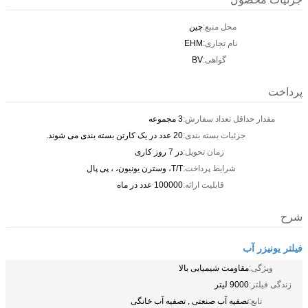
محل منبع:
چین
نام تجاری:
EHM
گواهی:
BV
پرداخت
مقدار حداقل تعداد سفارش:
3 مجموعه
جزئیات بسته بندی:
20 عدد در یک کارتن بسته بندی می شوند.
زمان تحویل:
در 7 روز کاری
شرایط پرداخت:
T/T، وسترن یونیون، ، پی پال
قابلیت ارائه:
100000 عدد در ماه
شرح
فیلتر یونیزر آب
ویژگی:
مقاومت شیمیایی بالا
زندگی فیلتر:
9000 لیتر
تابع:
تصفیه آب صنعتی , تصفیه آب خانگی