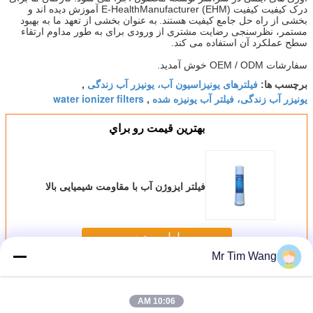
درک کیفیت کیفیت E-HealthManufacturer (EHM) آموزش دیده اند و
بخشی از راه حل جامع کیفیت هستند.
به عنوان بخشی از تعهد ما به بهبود
مستمر، نظرسنجی رضایت مشتری از ورودی برای به طور مداوم ارتقاء
سطح عملکرد آن استفاده می کند.
سفارشات OEM / ODM خوش آمدید.
فیلترهای یونیزاسیون آب، یونیزر آب زندگی
برچسب ها:
,
یونیزر آب زندگی، فیلتر آب یونیزه شده
water ionizer filters
,
بهترين قيمت رو براي
فیلتر ایزوژن آب با مقاومت شیمیایی بالا
ادامه هید
Mr Tim Wang
فیلتر یونیزر آب
بیش
10:06 AM