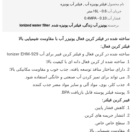
نام محصول:
فیلتر یونیزه آب , فیلتر آب یونیزه
جریان آب:
0.6 - 6L / متر
فشار آب:
0.10 - 0.4MPA
یونیزر آب زندگی، فیلتر آب یونیزه شده
ionized water filter
برجسته:
,
ساخته شده در فیلتر کربن فعال یونیزر آب با مقاومت شیمیایی بالا
فیلتر کربن فعال:
ساخته شده در کربن فعال و فیلتر کربن فیبر برای آب Ionizer EHM-929
1. ساخته شده از کربن فعال دانه ای با کیفیت بالا؛
2. دارای ساختار منافذ توسعه یافته، جذب خوب و مقاومت مکانیکی بالا؛
3. می تواند برای تمیز کردن آب صنعتی و خانگی استفاده شود.
4. جذب کلر، بوی، مواد آلی و سایر مواد مضر جذب کننده.
5. پوسته فیلتر پوسته قابل بازیافت BPA.
فیبر کربن فیلتر:
1. کاهش فشار پایین.
2. انتشار جریمه های کربن.
3. سطح خاص خاص.
4. مقاومت شیمیایی بالا.