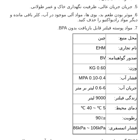
5. جریان جریان عالی، ظرفیت نگهداری خاک و عمر طولانی.
6. موثر بودن طعم بد، بوی ها، مواد آلی موجود در آب، کلر باقی مانده و
دیگر مواد رادیواکتیو را حذف کنید.
7. مواد پوسته فیلتر قابل بازیافت بدون BPA.
محل منبع:
چين
نام تجاری:
EHM
صدور گواهینامه:
BV
وزن:
0.60 KG
فشار آب:
0.10-0.4 MPA
جریان آب:
0.6-6 لیتر بر متر
زندگی فیلتر:
9000 لیتر
دمای محیط:
5 ℃ ~ 40 ℃
رطوبت:
≤90٪
فشار اتمسفری:
86kPa ~ 106kPa